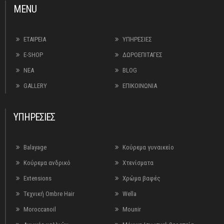
MENU
ΕΤΑΙΡΕΙΑ
ΥΠΗΡΕΣΙΕΣ
E-SHOP
ΔΩΡΟΕΠΙΤΑΓΕΣ
ΝΕΑ
BLOG
GALLERY
ΕΠΙΚΟΙΝΩΝΙΑ
ΥΠΗΡΕΣΙΕΣ
Balayage
Κούρεμα γυναικείο
Κούρεμα ανδρικό
Χτενίσματα
Extensions
Χρώμα βαφές
Τεχνική Ombre Hair
Wella
Moroccanoil
Mounir