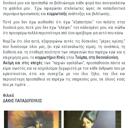
δουλειά μου και προσπαθώ να βελτιώνομαι κάθε φορά που ανοιγοκλείνω
τα ψαλίδια μου... Έχω αφιερώσει ατελείωτες ώρες σε εκπαιδευτικά
σεμινάρια προσωπικής και
κομμωτικής
ανάπτυξης και βελτίωσης...
Ποτέ μου δεν έχω αισθανθεί ότι έχω ''εξαπατήσει'' τον πελάτη στην
δουλειά μου, ποτέ μου δεν έχω ''κλέψει'' τον καλεσμένο μου, και νιώθω
ότι προσφέρω πολλά περισσότερα από όσα αμείβομαι για αυτό που κάνω.
Νομίζω ότι όλα αυτά, εξαργυρώνω αυτές τις δύσκολες ''μέρες κρίσης''
που διανύουμε όλοι μας, (κι εγώ καταναλωτής είμαι), τη συνέπεια, τη
διάθεση και τη σταθερή ποιότητα των υπηρεσιών που παρέχω εγώ και η
επιχείρηση μου, το
κομμωτήριο
Κτείς
στην
Τούμπα, στη Θεσσαλονίκη.
Ακόμη και στις εποχές
των ''παχιών αγελάδων'', προσπαθούσα πάντα να
είμαι σωστός και να ασχολούμαι ξεχωριστά με τον κάθε άνθρωπο που με
εμπιστευόταν, έτσι και συνεχίζω με τον ίδιο ζήλο, την ίδια και
περισσότερη προσπάθεια να παρέχω τις υπηρεσίες μου, σε όλους εσάς
που με τιμάτε.....
Φιλικά
ΔΑΚΗΣ ΠΑΠΑΔΟΠΟΥΛΟΣ