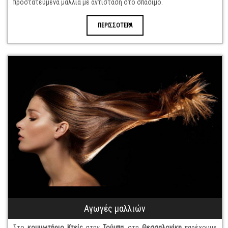
προστατευμένα μαλλιά με αντίσταση στο σπάσιμο.
ΠΕΡΙΣΣΟΤΕΡΑ
Αγωγές μαλλιών
Στο
κομμωτήριο Κτείς
στην
Τούμπα
, στη
Θεσσαλονίκη
παρέχουμε