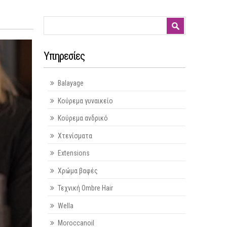
Φόρμα αναζήτησης
Αναζήτηση
Υπηρεσίες
Balayage
Κούρεμα γυναικείο
Κούρεμα ανδρικό
Χτενίσματα
Extensions
Χρώμα βαφές
Τεχνική Ombre Hair
Wella
Moroccanoil