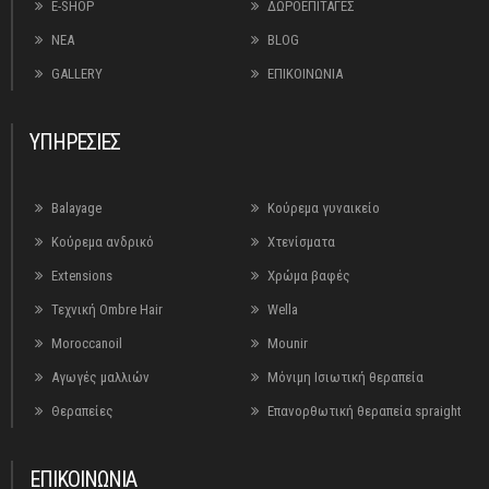
E-SHOP
ΔΩΡΟΕΠΙΤΑΓΕΣ
ΝΕΑ
BLOG
GALLERY
ΕΠΙΚΟΙΝΩΝΙΑ
ΥΠΗΡΕΣΙΕΣ
Balayage
Κούρεμα γυναικείο
Κούρεμα ανδρικό
Χτενίσματα
Extensions
Χρώμα βαφές
Τεχνική Ombre Hair
Wella
Moroccanoil
Mounir
Αγωγές μαλλιών
Μόνιμη Ισιωτική θεραπεία
Θεραπείες
Επανορθωτική θεραπεία spraight
ΕΠΙΚΟΙΝΩΝΙΑ